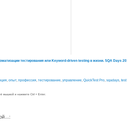
атизации тестирования или Keyword-driven testing в жизни. SQA Days 20
нция
,
опыт
,
профессия
,
тестирование
,
управление
,
QuickTest Pro
,
sqadays
,
tes
 мышкой и нажмите Ctrl + Enter.
й...: