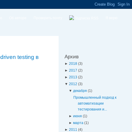
ую
Об авторе
Проверить почту
Я верю
iven testing в
Архив
►
2018
(3)
►
2017
(2)
►
2013
(2)
▼
2012
(3)
▼
декабря
(1)
Промышленный подход к
автоматизации
тестирования и...
►
июня
(1)
►
марта
(1)
►
2011
(4)