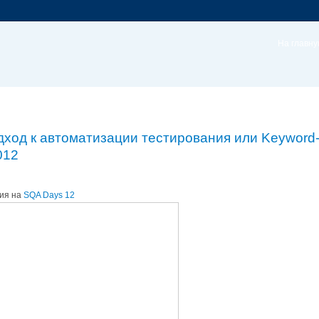
На главн
д к автоматизации тестирования или Keyword-dr
012
ния на
SQA Days 12