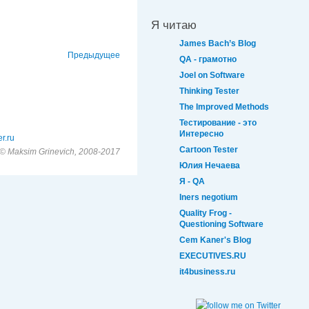
Я читаю
James Bach’s Blog
Предыдущее
QA - грамотно
Joel on Software
Thinking Tester
The Improved Methods
Тестирование - это
Интересно
r.ru
Cartoon Tester
© Maksim Grinevich, 2008-2017
Юлия Нечаева
Я - QA
Iners negotium
Quality Frog -
Questioning Software
Cem Kaner's Blog
EXECUTIVES.RU
it4business.ru