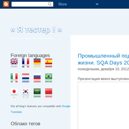
« Я тестер ! »
In God we trust, the rest we test
Foreign languages
Промышленный подхо
жизни. SQA Days 2
понедельник, декабря 10, 2012
Презентация моего выступле
Not all blog's features are compatible with
Google
Translate
Облако тегов