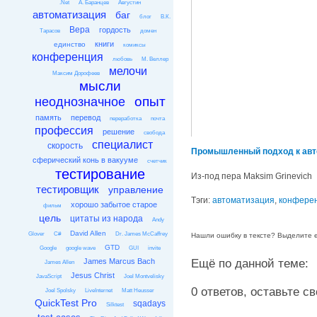
.Net
А. Баранцев
Августин
автоматизация
баг
блог
В.К.
Вера
гордость
Тарасов
домен
книги
единство
комиксы
конференция
любовь
М. Веллер
мелочи
Максим Дорофеев
мысли
опыт
неоднозначное
память
перевод
переработка
почта
профессия
решение
свобода
специалист
скорость
Промышленный подход к автом
сферический конь в вакууме
счетчик
тестирование
Из-под пера Maksim Grinevich
тестировщик
управление
Тэги:
автоматизация
,
конфере
хорошо забытое старое
фильм
цель
цитаты из народа
Andy
David Allen
Glover
C#
Dr. James McCaffrey
Нашли ошибку в тексте? Выделите её
GTD
Google
google wave
GUI
invite
James Marcus Bach
Ещё по данной теме:
James Allen
Jesus Christ
JavaScript
Joel Montvelisky
0 ответов, оставьте сво
Joel Spolsky
LiveInternet
Matt Heusser
QuickTest Pro
sqadays
Silktest