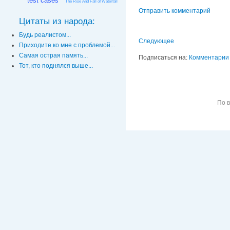
test cases
The Rise And Fall of Waterfall
Отправить комментарий
Цитаты из народа:
Будь реалистом...
Следующее
Приходите ко мне с проблемой...
Самая острая память...
Подписаться на:
Комментарии 
Тот, кто поднялся выше...
По 