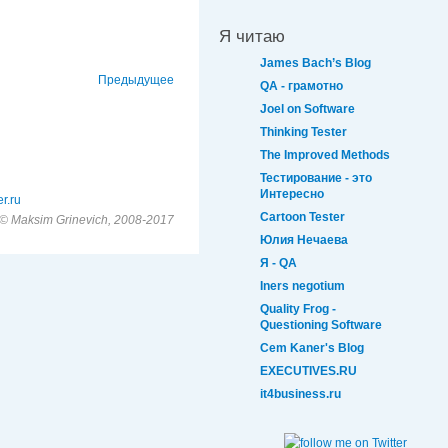
Я читаю
James Bach’s Blog
Предыдущее
QA - грамотно
Joel on Software
Thinking Tester
The Improved Methods
Тестирование - это
Интересно
r.ru
Cartoon Tester
© Maksim Grinevich, 2008-2017
Юлия Нечаева
Я - QA
Iners negotium
Quality Frog -
Questioning Software
Cem Kaner's Blog
EXECUTIVES.RU
it4business.ru