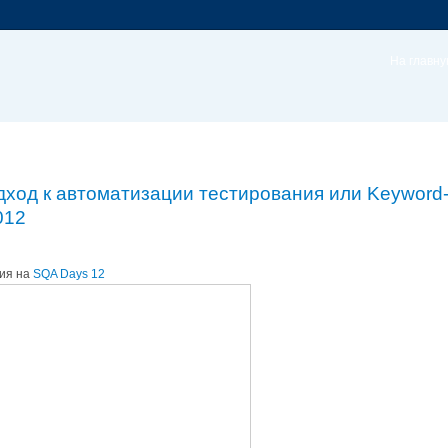
На главн
д к автоматизации тестирования или Keyword-dr
012
ния на
SQA Days 12