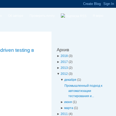
ую
Об авторе
Проверить почту
Я верю
iven testing в
Архив
►
2018
(3)
►
2017
(2)
►
2013
(2)
▼
2012
(3)
▼
декабря
(1)
Промышленный подход к
автоматизации
тестирования и...
►
июня
(1)
►
марта
(1)
►
2011
(4)