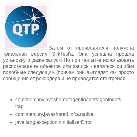
Затем от проиводителя получена
триальная версия SilkTest'а. Она успешна прошла
установку и даже запуск! Но при попытке использовать
распознование объектов или запись - валяться ошибки
подобные следующим (причем они выглядят как просто
сообщения от рекордера и не приводится стектрейс):
com/mercury/javashared/agentloader/agentboots
trap
com.mercury.javashared.infra.native
java.lang.exceptionininitializerError