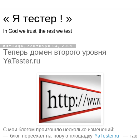
« Я тестер ! »
In God we trust, the rest we test
пятница, сентября 04, 2009
Теперь домен второго уровня
YaTester.ru
С мои блогом произошло несколько изменений:
— блог переехал на новую площадку
YaTester.ru
— так