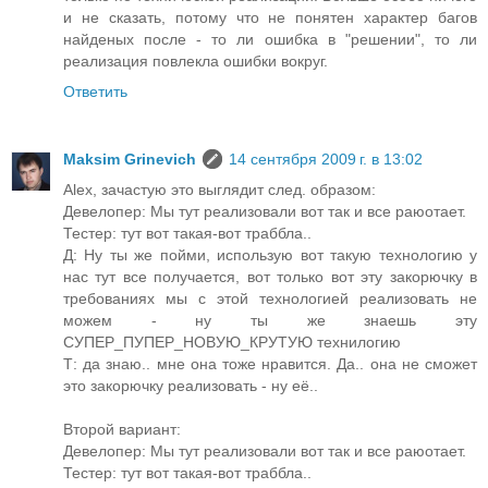
и не сказать, потому что не понятен характер багов
найденых после - то ли ошибка в "решении", то ли
реализация повлекла ошибки вокруг.
Ответить
Maksim Grinevich
14 сентября 2009 г. в 13:02
Alex, зачастую это выглядит след. образом:
Девелопер: Мы тут реализовали вот так и все раюотает.
Тестер: тут вот такая-вот траббла..
Д: Ну ты же пойми, использую вот такую технологию у
нас тут все получается, вот только вот эту закорючку в
требованиях мы с этой технологией реализовать не
можем - ну ты же знаешь эту
СУПЕР_ПУПЕР_НОВУЮ_КРУТУЮ технилогию
Т: да знаю.. мне она тоже нравится. Да.. она не сможет
это закорючку реализовать - ну её..
Второй вариант:
Девелопер: Мы тут реализовали вот так и все раюотает.
Тестер: тут вот такая-вот траббла..