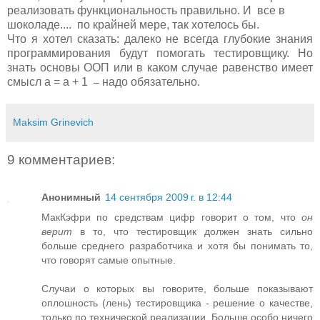
реализовать функциональность правильно. И все в
шоколаде.... по крайней мере, так хотелось бы.
Что я хотел сказать: далеко не всегда глубокие знания
программирования будут помогать тестировщику. Но
знать основы ООП или в каком случае равенство имеет
смысл а = а + 1
надо обязательно.
—
Maksim Grinevich
9 комментариев:
Анонимный
14 сентября 2009 г. в 12:44
МакКэфри по средствам цифр говорит о том, что
он
верит
в то, что тестировщик должен знать сильно
больше среднего разработчика и хотя бы понимать то,
что говорят самые опытные.
Случаи о которых вы говорите, больше показывают
оплошность (лень) тестировщика - решение о качестве,
только по технической реализации. Больше особо ничего