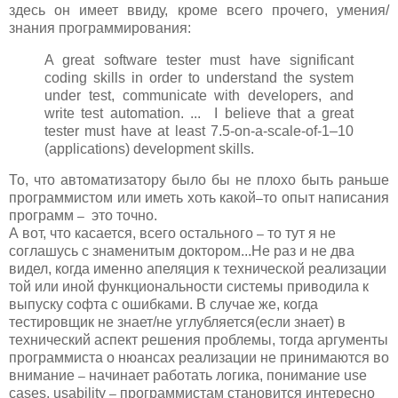
здесь он имеет ввиду, кроме всего прочего, умения/
знания программирования:
A great software tester must have significant
coding skills in order to understand the system
under test, communicate with developers, and
write test automation. ... I believe that a great
tester must have at least 7.5-on-a-scale-of-1–10
(applications) development skills.
То, что автоматизатору было бы не плохо быть раньше
программистом или иметь хоть какой
то опыт написания
—
программ
это точно.
— 
А вот, что касается, всего остального
то тут я не
—
соглашусь с знаменитым доктором...Не раз и не два
видел, когда именно апеляция к технической реализации
той или иной функциональности системы приводила к
выпуску софта с ошибками. В случае же, когда
тестировщик не знает/не углубляется(если знает) в
технический аспект решения проблемы, тогда аргументы
программиста о нюансах реализации не принимаются во
внимание
начинает работать логика, понимание use
—
cases, usability
программистам становится интересно
—