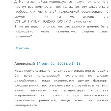
Д: Ну ты же пойми, использую вот такую технологию у
нас тут все получается, вот только вот эту закорючку в
требованиях мы с этой технологией реализовать не
можем - ну ты же знаешь эту
СУПЕР_ПУПЕР_НОВУЮ_КРУТУЮ технилогию
Т: не не знаю... я знаю, что это важно и должно быть
пофикшено.. может техническую сторону стоит
поменять?
....
Ответить
Анонимный
14 сентября 2009 г. в 14:19
Когда новую функцию нельзя реализовать или исправить
баг из-за используемой технологии, по словам
разработчика, тогда появляются другие факторы,
которые влияют на то махнуть на это рукой или нет (что
нужно заказчику, как воздействует отсутствие
исправления на проект) и при возникновении
разногласий решаются, чаще всего, на уровне
менеджмента.