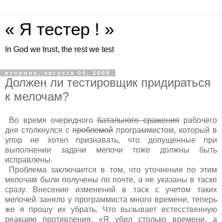
« Я тестер ! »
In God we trust, the rest we test
вторник, августа 04, 2009
Должен ли тестировщик придираться
к мелочам?
Во время очередного
батального сражения
рабочего
дня столкнулся с
проблемой
программистом, который в
упор не хотел признавать, что допущенные при
выполнении задачи мелочи тоже должны быть
исправлены.
Проблема заключается в том, что уточнения по этим
мелочам были получены по почте, а не указаны в таске
сразу. Внесение изменений в таск с учетом таких
мелочей заняло у программиста много времени, теперь
же я прошу их убрать. Что вызывает естесственную
реакцию противления: «Я убил столько времени, а