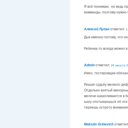
Я всё понимаю.. но ведь п
комманды, поэтому нужно 
Алексей Лупан
отметил:
1
Дык именно потому, что они
Ребенка-то всегда можно в 
Admin
отметил:
28 августа 2
Имхо, тестировщик обязан 
Решая судьбу мелкого дефе
Отдельно взятый минорный
мелочи накапливаются в б
шагу спотыкаешься об эти 
теряешь остроту внимания
Maksim Grinevich
отметил