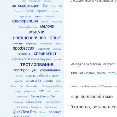
расслабиться и не исправлять
.Net
А. Баранцев
Августин
автоматизация
баг
блог
В.К.
Вера
гордость
Тарасов
домен
книги
единство
комиксы
конференция
любовь
М. Веллер
мелочи
Максим Дорофеев
мысли
опыт
неоднозначное
память
перевод
переработка
почта
профессия
решение
свобода
специалист
скорость
сферический конь в вакууме
счетчик
тестирование
Из-под пера Maksim Grinevich
тестировщик
управление
Тэги:
баг
,
мелочи
,
мысли
,
тести
хорошо забытое старое
фильм
цель
цитаты из народа
Andy
David Allen
Нашли ошибку в тексте? Выделите её
Glover
C#
Dr. James McCaffrey
GTD
Google
google wave
GUI
invite
Ещё по данной теме:
James Marcus Bach
James Allen
Jesus Christ
JavaScript
Joel Montvelisky
9 ответов, оставьте сво
Joel Spolsky
LiveInternet
Matt Heusser
QuickTest Pro
sqadays
Silktest