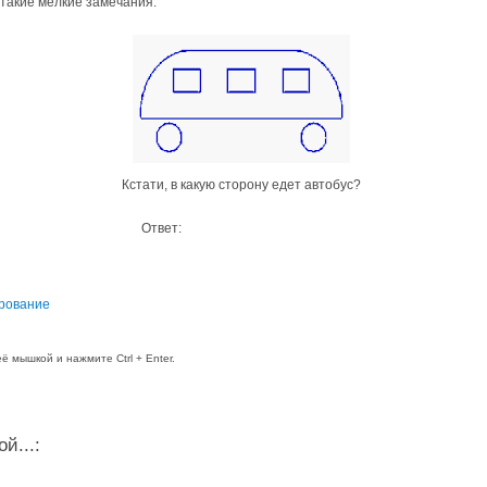
 такие мелкие замечания.
Кстати, в какую сторону едет автобус?
Ответ:
в лево, ведь дверей не видно!
рование
 мышкой и нажмите Ctrl + Enter.
й...: