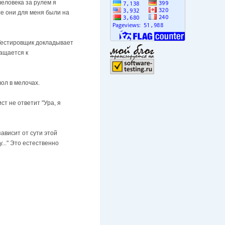
человека за рулем я
се они для меня были на
 Тестировщик докладывает
ращается к
ол в мелочах.
ст не ответит "Ура, я
зависит от сути этой
у..." Это естественно