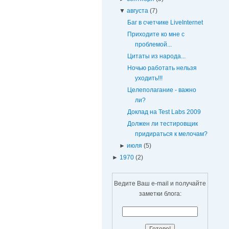
▼
августа
(7)
Баг в счетчике LiveInternet
Приходите ко мне с
проблемой...
Цитаты из народа...
Ночью работать нельзя
уходить!!!
Целеполагание - важно
ли?
Доклад на Test Labs 2009
Должен ли тестировщик
придираться к мелочам?
►
июля
(5)
►
1970
(2)
Ведите Ваш e-mail и получайте
заметки блога: