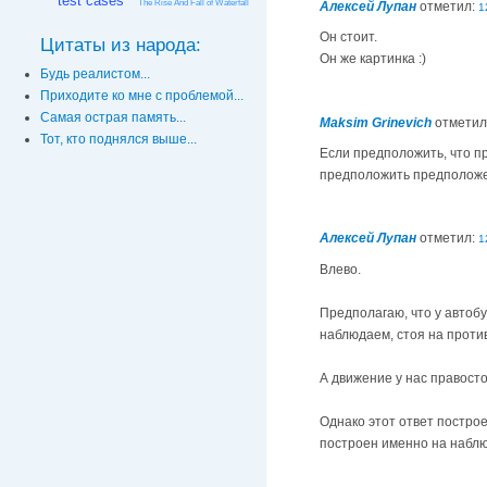
test cases
The Rise And Fall of Waterfall
Алексей Лупан
отметил:
1
Он стоит.
Цитаты из народа:
Он же картинка :)
Будь реалистом...
Приходите ко мне с проблемой...
Самая острая память...
Maksim Grinevich
отметил
Тот, кто поднялся выше...
Если предположить, что пр
предположить предположе
Алексей Лупан
отметил:
1
Влево.
Предполагаю, что у автобу
наблюдаем, стоя на проти
А движение у нас правосто
Однако этот ответ постро
построен именно на набл