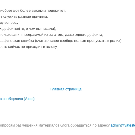
иобретают более высокий приоритет.
ут служить разные причины:
му вопросу;
х дефектов(то, о чем вы писали);
пользования программой из-за этого, даже одного дефекта;
графическая ошибка (считаю такое вообще нельзя пропускать в релиз);
осто сейчас не приходит в голову...
Главная страница
к сообщению (Atom)
вопросам размещения материалов блога обращаться по адресу
admin@yateste