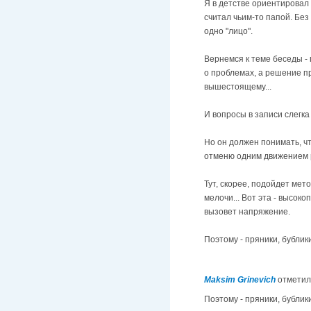
Я в детстве ориентировал 
считал чьим-то папой. Бе
одно "лицо".
Вернемся к теме беседы -
о проблемах, а решение п
вышестоящему...
И вопросы в записи слегка
Но он должен понимать, что
отменю одним движением р
Тут, скорее, подойдет мето
мелочи... Вот эта - высоко
вызовет напряжение.
Поэтому - пряники, бублики,
Maksim Grinevich
отметил
Поэтому - пряники, бублики,