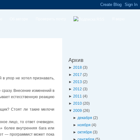
ую
Об авторе
Проверить почту
Я верю
Архив
►
2018
(3)
►
2017
(2)
 в упор не хотел признавать,
►
2013
(2)
►
2012
(3)
е сразу. Внесение изменений в
►
2011
(4)
зывает естесственную реакцию
►
2010
(20)
щик? Стоят ли такие мелочи
▼
2009
(26)
►
декабря
(2)
жное лицо, то ответ очевиден.
►
ноября
(4)
ь» более внутренняя бага или
►
октября
(3)
свет — программист может пока
►
сентября
(5)