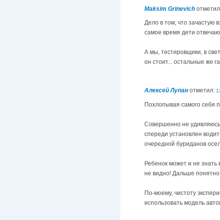
Maksim Grinevich
отметил
Дело в том, что зачастую 
самое время дети отвечаю
А мы, тестировщики, в св
он стоит... остальные же г
Алексей Лупан
отметил:
1
Похлопывая самого себя п
Совершенно не удивляюсь 
спереди установлен водите
очередной буриданов осел.
Ребенок может и не знать 
не видно! Дальше понятно
По-моему, чистоту экспери
использовать модель авт