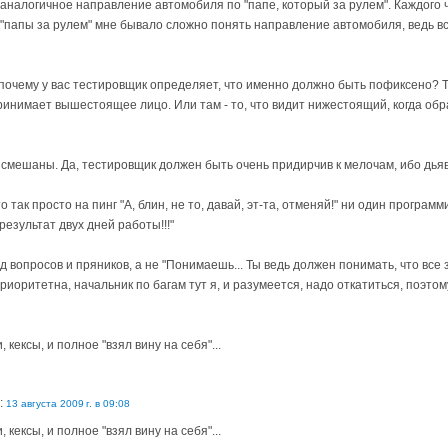
аналогичное направление автомобиля по "папе, который за рулем". Каждого 
з "папы за рулем" мне бывало сложно понять направление автомобиля, ведь в
 почему у вас тестировщик определяет, что именно должно быть пофиксено?
ринимает вышестоящее лицо. Или там - то, что видит нижестоящий, когда об
 смешаны. Да, тестировщик должен быть очень придирчив к мелочам, ибо дьяв
 так просто на пинг "А, блин, не то, давай, эт-та, отменяй!" ни один программи
езультат двух дней работы!!!"
д вопросов и пряников, а не "Понимаешь... Ты ведь должен понимать, что все 
приоритетна, начальник по багам тут я, и разумеется, надо откатиться, поэтом
 кексы, и полное "взял вину на себя"...
:
13 августа 2009 г. в 09:08
 кексы, и полное "взял вину на себя"...