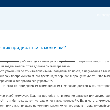
На главн
вщик придираться к мелочам?
ного сражения
рабочего дня столкнулся с
проблемой
программистом, который
ии задачи мелочи тоже должны быть исправлены.
что уточнения по этим мелочам были получены по почте, а не указаны в таск
заняло у программиста много времени, теперь же я прошу их убрать. Что вы
времени, а теперь это все убрать???»
: На сколько
придирчивым
внимательным к мелочам должен быть тестиров
сути этой «мелочи»
. Если на неё обратил внимание заказчик или другое ва
UI, то я бы тоже хотел исправления таких «мелочей». Если же эта «мелоч
ля, или заказчик даже не уточнил, как он хочет это видеть, тогда зеленый 