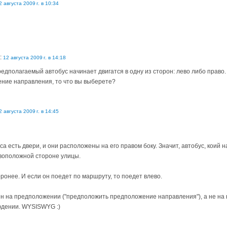
2 августа 2009 г. в 10:34
:
12 августа 2009 г. в 14:18
едполагаемый автобус начинает двигатся в одну из сторон: лево либо право.
ние направления, то что вы выберете?
2 августа 2009 г. в 14:45
са есть двери, и они расположены на его правом боку. Значит, автобус, коий н
воположной стороне улицы.
ронее. И если он поедет по маршруту, то поедет влево.
ен на предположении ("предположить предположение направления"), а не на 
юдении. WYSISWYG :)