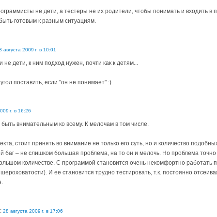
рограммисты не дети, а тестеры не их родители, чтобы понимать и входить в
быть готовым к разным ситуациям.
3 августа 2009 г. в 10:01
 не дети, к ним подход нужен, почти как к детям...
угол поставить, если "он не понимает" :)
009 г. в 16:26
быть внимательным ко всему. К мелочам в том числе.
кта, стоит принять во внимание не только его суть, но и количество подобны
 баг – не слишком большая проблема, на то он и мелочь. Но проблема точно 
ольшом количестве. С программой становится очень некомфортно работать 
шероховатости). И ее становится трудно тестировать, т.к. постоянно отсеив
.
:
28 августа 2009 г. в 17:06