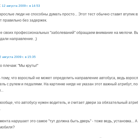
:
12 августа 2009 г. в 14:53
взрослые люди не способны думать просто... Этот тест обычно ставит втупик в
т правильно без задержек.
ете своих профессиональных "заболеваний" обращаем внимание на мелочи. Вы 
адали направление. ;)
2 августа 2009 г. в 15:35
о плечам: "Мы круты!"
тому, что взрослый не может определить направление автобуса, ведь взросл
ль с рулем и педалями. На картинке нигде не указан этот важный атрибут, п
..
вообще, что автобусу нужен водитель, и считает двери за обязательный атриб
.
мента нарушает это самое "тут должна быть дверь" - тоже ведь, установка... 
омобиля?