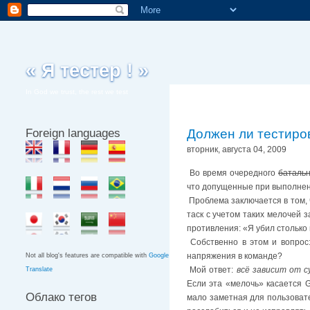
« Я тестер ! »
In God we trust, the rest we test
Foreign languages
Должен ли тестиро
вторник, августа 04, 2009
Во время очередного
баталь
что допущенные при выполнен
Проблема заключается в том, 
таск с учетом таких мелочей 
противления: «Я убил столько 
Собственно в этом и вопрос
напряжения в команде?
Not all blog's features are compatible with
Google
Мой ответ:
всё зависит от 
Translate
Если эта «мелочь» касается G
Облако тегов
мало заметная для пользовате