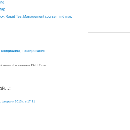
ing
dMap
ncy: Rapid Test Management course mind map
,
специалист
,
тестирование
 мышкой и нажмите Ctrl + Enter.
й...:
1 февраля 2013 г. в 17:31