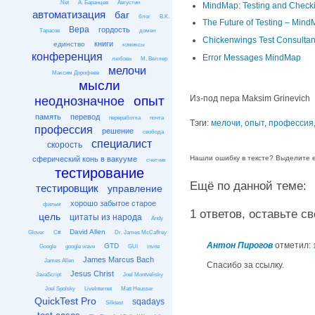
.Net
А. Баранцев
Августин
MindMap: Testing and Check
автоматизация
баг
блог
В.К.
The Future of Testing – Min
Вера
гордость
Тарасов
домен
Chickenwings Test Consulta
книги
единство
комиксы
конференция
Error Messages MindMap
любовь
М. Веллер
мелочи
Максим Дорофеев
мысли
опыт
Из-под пера Maksim Grinevich
неоднозначное
память
перевод
переработка
почта
Тэги:
мелочи
,
опыт
,
профессия
профессия
решение
свобода
специалист
скорость
Нашли ошибку в тексте? Выделите её
сферический конь в вакууме
счетчик
тестирование
Ещё по данной теме:
тестировщик
управление
хорошо забытое старое
фильм
1 ответов, оставьте сво
цель
цитаты из народа
Andy
David Allen
Glover
C#
Dr. James McCaffrey
Антон Пирогов
отметил:
GTD
Google
google wave
GUI
invite
James Marcus Bach
James Allen
Спасибо за ссылку.
Jesus Christ
JavaScript
Joel Montvelisky
Joel Spolsky
LiveInternet
Matt Heusser
QuickTest Pro
sqadays
Silktest