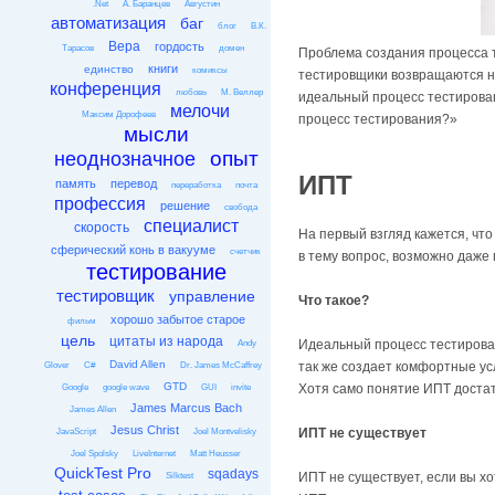
.Net
А. Баранцев
Августин
автоматизация
баг
блог
В.К.
Вера
гордость
Тарасов
домен
Проблема создания процесса т
книги
единство
комиксы
тестировщики возвращаются на
конференция
любовь
М. Веллер
идеальный процесс тестирован
мелочи
Максим Дорофеев
процесс тестирования?»
мысли
опыт
неоднозначное
ИПТ
память
перевод
переработка
почта
профессия
решение
свобода
специалист
скорость
На первый взгляд кажется, чт
сферический конь в вакууме
счетчик
в тему вопрос, возможно даже 
тестирование
тестировщик
управление
Что такое?
хорошо забытое старое
фильм
цель
цитаты из народа
Идеальный процесс тестирова
Andy
David Allen
так же создает комфортные усл
Glover
C#
Dr. James McCaffrey
GTD
Хотя само понятие ИПТ достат
Google
google wave
GUI
invite
James Marcus Bach
James Allen
Jesus Christ
ИПТ не существует
JavaScript
Joel Montvelisky
Joel Spolsky
LiveInternet
Matt Heusser
QuickTest Pro
sqadays
ИПТ не существует, если вы х
Silktest