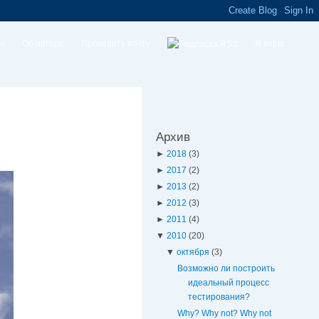
ую
Об авторе
Проверить почту
Я верю
Архив
►
2018
(3)
►
2017
(2)
►
2013
(2)
►
2012
(3)
►
2011
(4)
▼
2010
(20)
▼
октября
(3)
Возможно ли построить
идеальный процесс
тестирования?
Why? Why not? Why not