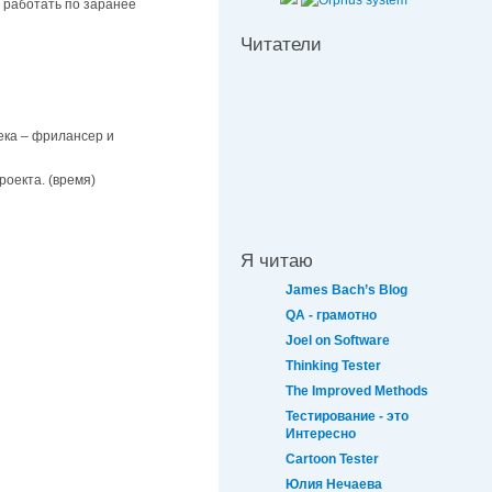
и работать по заранее
Читатели
ека – фрилансер и
оекта. (время)
Я читаю
James Bach’s Blog
QA - грамотно
Joel on Software
Thinking Tester
The Improved Methods
Тестирование - это
Интересно
Cartoon Tester
Юлия Нечаева