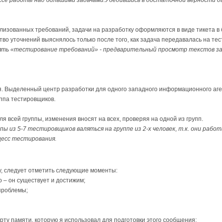
мализованных требований, задачи на разработку оформляются в виде тикета в
тво уточнений выяснялось только после того, как задача передавалась на те
ть «тестирование требований» - предварительный просмотр текстов з
 Выделенный центр разработки для одного западного информационного агент
уппа тестировщиков.
ля всей группы, изменения вносят на всех, проверяя на одной из групп.
ы из 5-7 тестировщиков валяться на группе из 2-х человек, т.к. они рабо
цесс тестирования.
у, следует отметить следующие моменты:
о – он существует и достижим;
 проблемы;
рту памяти, которую я использовал для подготовки этого сообщения: