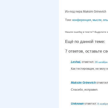
Из-под пера Maksim Grinevich
Тэги:
конференция
,
мысли
,
опы
Нашли ошибку в тексте? Выделите её
Ещё по данной теме:
7 ответов, оставьте сво
LeshaL
отметил:
29 октября 
Как тестировщик, не могу 
Maksim Grinevich
отметил
Спасибо, исправил.
Unknown
отметил:
8 ноября 