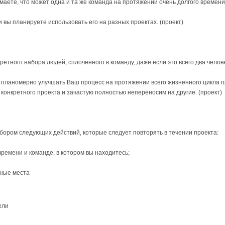
умаете, что может одна и та же команда на протяжении очень долгого времен
и вы планируете использовать его на разных проектах. (проект)
етного набора людей, сплоченного в команду, даже если это всего два челов
 планомерно улучшать Ваш процесс на протяжении всего жизненного цикла пр
 конкретного проекта и зачастую полностью непереносим на другие. (проект)
ором следующих действий, которые следует повторять в течении проекта:
 времени и команде, в котором вы находитесь;
мные места
ели