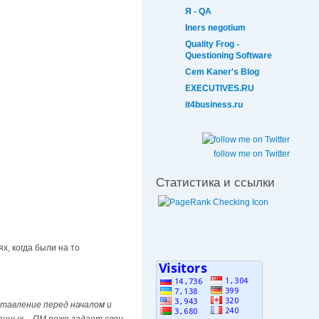
Я - QA
Iners negotium
Quality Frog -
Questioning Software
Cem Kaner's Blog
EXECUTIVES.RU
it4business.ru
follow me on Twitter
Статистика и ссылки
х, когда были на то
ставление перед началом и
анных – ПМ реже задает свои