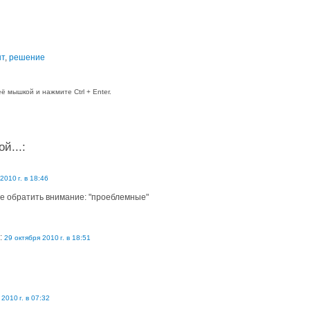
т
,
решение
 мышкой и нажмите Ctrl + Enter.
й...:
2010 г. в 18:46
не обратить внимание: "проеблемные"
:
29 октября 2010 г. в 18:51
2010 г. в 07:32