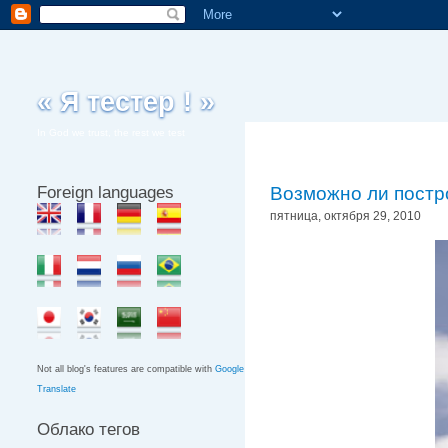
« Я тестер ! »
In God we trust, the rest we test
Foreign languages
Возможно ли постр
пятница, октября 29, 2010
Not all blog's features are compatible with
Google
Translate
Облако тегов