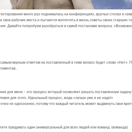
естирования много раз поднималась на конференциях, круглых столах и се
 свои рабочие места и пытаются воплотить в жизнь советы своих старших т
ия. Давайте попробуем разобраться в самой постановке вопроса: «Возможн
о самым верным ответом на поставленный в теме вопрос будет слово «Нет». 
помечтав...
ния для меня – это процесс который позволяет решать поставленную задачу
овия для этого. Идеальный процесс, когда «лучше уже и не надо!»
очно не однозначно, потому что каждый читатель может выдвинуть свои кри
отите придумать один универсальный для всех людей или команд. (команда)