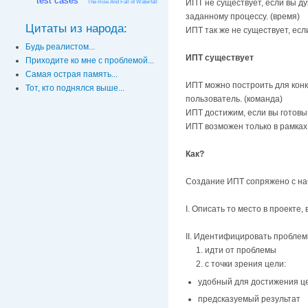
test cases
ИПТ не существует, если вы д
The Rise And Fall of Waterfall
заданному процессу. (время)
Цитаты из народа:
ИПТ так же не существует, есл
Будь реалистом...
ИПТ существует
Приходите ко мне с проблемой...
Самая острая память...
ИПТ можно построить для конкр
Тот, кто поднялся выше...
пользователь. (команда)
ИПТ достижим, если вы готовы
ИПТ возможен только в рамках
Как?
Создание ИПТ сопряжено с наб
I. Описать то место в проекте,
II. Идентифицировать пробле
1. идти от проблемы
2. с точки зрения цели:
удобный для достижения ц
предсказуемый результат