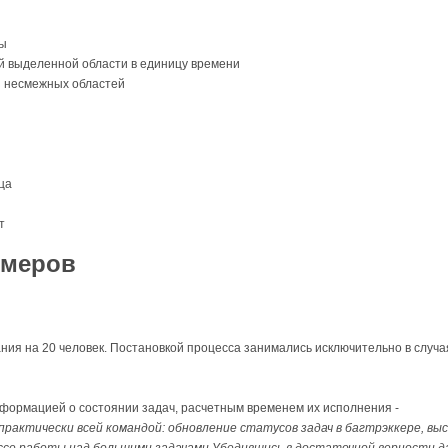
мы
 выделенной области в единицу времени
 несмежных областей
ца
т
имеров
ия на 20 человек. Постановкой процесса занимались исключительно в случая
формацией о состоянии задач, расчетным временем их исполнения -
 практически всей командой: обновление статусов задач в багтрэккере, вы
цессе работы над большими задачами.Убедившись в достаточной верности д