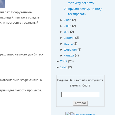
me? Why not now?
20 причин почему не надо
минарах. Вооруженные
тестировать
оварищей, пытаясь создать
►
июля
(2)
о ли построить идеальный
►
июня
(2)
►
мая
(2)
►
апреля
(2)
►
марта
(2)
►
февраля
(3)
Предлагаю немного углубиться
►
января
(4)
►
2009
(26)
►
1970
(2)
 максимально эффективно, а
Ведите Ваш e-mail и получайте
заметки блога:
терии идеальности процесса.