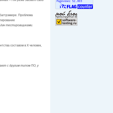
 багтрэккере. Проблема
стирование
адач тестировщиками.
ства составом в Х человек,
тают с другим типом ПО, у