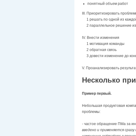
понятный объем работ
III. Приоритизировать пробле
1 решать по одной из каждой
2 параллельное решение из
IV. Внести изменения
1 мотивация команды
2 обратная связь
3 довести изменение до кон
V. Проанализировать результа
Несколько пр
Пример первый.
Небольшая продуктовая компан
проблемы:
- частое обращение ПМа за ин
введено и применяется сразу
изменение estimations в про