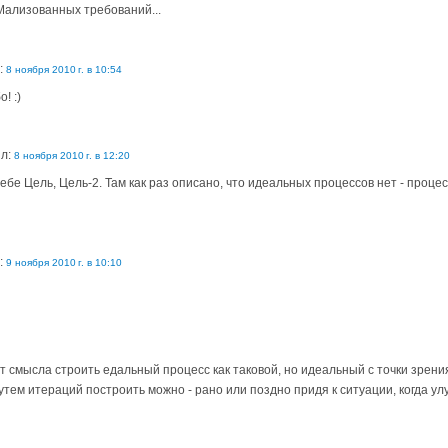
Мализованных требований...
:
8 ноября 2010 г. в 10:54
! :)
ил:
8 ноября 2010 г. в 12:20
тебе Цель, Цель-2. Там как раз описано, что идеальных процессов нет - проц
:
9 ноября 2010 г. в 10:10
ет смысла строить едальный процесс как таковой, но идеальный с точки зрен
путем итераций построить можно - рано или поздно придя к ситуации, когда 