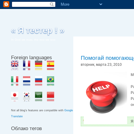
« Я тестер ! »
In God we trust, the rest we test
Foreign languages
Помогай помогающ
вторник, марта 23, 2010
М
Р
Р
Р
о
Not all blog's features are compatible with
Google
Translate
Я
Облако тегов