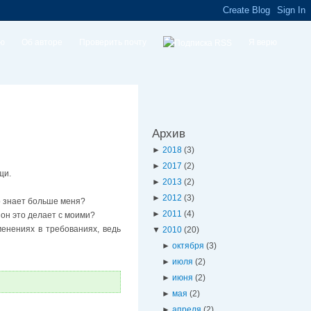
ую
Об авторе
Проверить почту
Я верю
Архив
►
2018
(3)
►
2017
(2)
щи.
►
2013
(2)
►
2012
(3)
го знает больше меня?
►
2011
(4)
 он это делает с моими?
енениях в требованиях, ведь
▼
2010
(20)
►
октября
(3)
►
июля
(2)
►
июня
(2)
►
мая
(2)
►
апреля
(2)