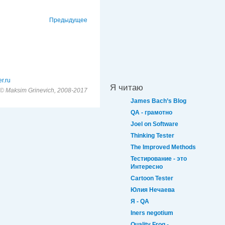
Предыдущее
r.ru
Я читаю
© Maksim Grinevich, 2008-2017
James Bach’s Blog
QA - грамотно
Joel on Software
Thinking Tester
The Improved Methods
Тестирование - это
Интересно
Cartoon Tester
Юлия Нечаева
Я - QA
Iners negotium
Quality Frog -