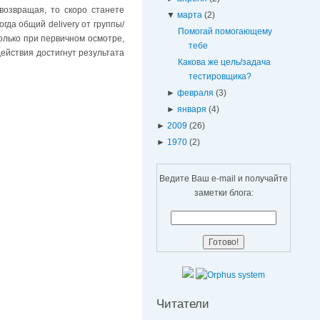
возвращая, то скоро станете
▼
марта
(2)
гда общий delivery от группы/
Помогай помогающему
олько при первичном осмотре,
тебе
действия достигнут результата
Какова же цель/задача
тестировщика?
►
февраля
(3)
►
января
(4)
►
2009
(26)
►
1970
(2)
Ведите Ваш e-mail и получайте
заметки блога:
Читатели