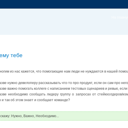
На главн
ему тебе
ногим из нас кажется, что помогающие нам люди не нуждаются в нашей помо
азве нужно девелоперу рассказывать что-то про продукт, если он сам про не
азве важно помогать коллеге с написанием тестовых сценариев и ревью, если
азве необходимо сообщать лидеру группу о запросах от стейкхолдеров/изм
н и так об этом знает и сообщает команде?
 скажу: Нужно, Важно, Необходимо...