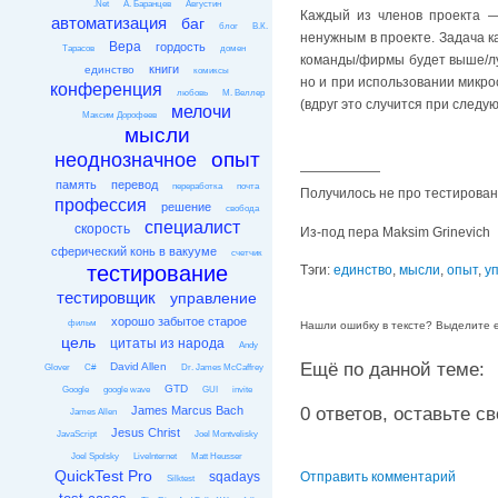
.Net
А. Баранцев
Августин
Каждый из членов проекта — 
автоматизация
баг
блог
В.К.
ненужным в проекте. Задача к
Вера
гордость
Тарасов
домен
команды/фирмы будет выше/лу
книги
единство
комиксы
но и при использовании микро
конференция
любовь
М. Веллер
(вдруг это случится при след
мелочи
Максим Дорофеев
мысли
опыт
неоднозначное
——————
память
перевод
переработка
почта
Получилось не про тестировани
профессия
решение
свобода
специалист
скорость
Из-под пера Maksim Grinevich
сферический конь в вакууме
счетчик
тестирование
Тэги:
единство
,
мысли
,
опыт
,
у
тестировщик
управление
хорошо забытое старое
фильм
Нашли ошибку в тексте? Выделите её
цель
цитаты из народа
Andy
Ещё по данной теме:
David Allen
Glover
C#
Dr. James McCaffrey
GTD
Google
google wave
GUI
invite
James Marcus Bach
0 ответов, оставьте сво
James Allen
Jesus Christ
JavaScript
Joel Montvelisky
Joel Spolsky
LiveInternet
Matt Heusser
QuickTest Pro
sqadays
Отправить комментарий
Silktest