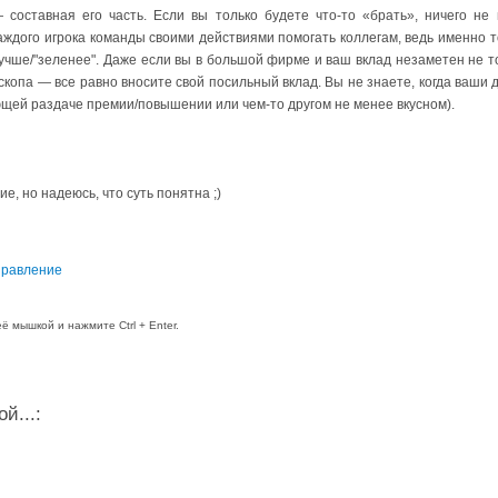
составная его часть. Если вы только будете что-то «брать», ничего не 
аждого игрока команды своими действиями помогать коллегам, ведь именно то
чше/"зеленее". Даже если вы в большой фирме и ваш вклад незаметен не т
скопа — все равно вносите свой посильный вклад. Вы не знаете, когда ваши 
ующей раздаче премии/повышении или чем-то другом не менее вкусном).
е, но надеюсь, что суть понятна ;)
правление
 мышкой и нажмите Ctrl + Enter.
й...: