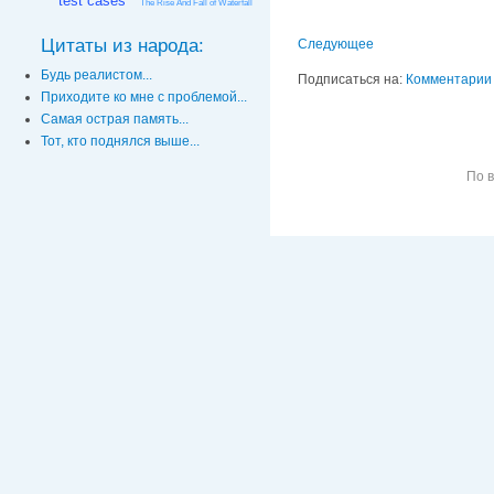
test cases
The Rise And Fall of Waterfall
Цитаты из народа:
Следующее
Будь реалистом...
Подписаться на:
Комментарии 
Приходите ко мне с проблемой...
Самая острая память...
Тот, кто поднялся выше...
По 