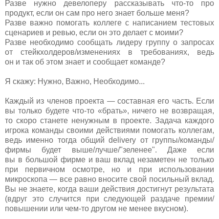
Разве нужно девелоперу рассказывать что-то про
продукт, если он сам про него знает больше меня?
Разве важно помогать коллеге с написанием тестовых
сценариев и ревью, если он это делает с моими?
Разве необходимо сообщать лидеру группу о запросах
от стейкхолдеров/изменениях в требованиях, ведь
он и так об этом знает и сообщает команде?
Я скажу: Нужно, Важно, Необходимо...
Каждый из членов проекта — составная его часть. Если
вы только будете что-то «брать», ничего не возвращая,
то скоро станете ненужным в проекте. Задача каждого
игрока команды своими действиями помогать коллегам,
ведь именно тогда общий delivery от группы/команды/
фирмы будет выше/лучше/"зеленее". Даже если
вы в большой фирме и ваш вклад незаметен не только
при первичном осмотре, но и при использовании
микроскопа — все равно вносите свой посильный вклад.
Вы не знаете, когда ваши действия достигнут результата
(вдруг это случится при следующей раздаче премии/
повышении или чем-то другом не менее вкусном).