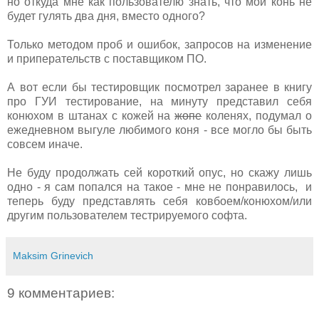
но откуда мне как пользователю знать, что мой конь не
будет гулять два дня, вместо одного?
Только методом проб и ошибок, запросов на изменение
и приперательств с поставщиком ПО.
А вот если бы тестировщик посмотрел заранее в книгу
про ГУИ тестирование, на минуту представил себя
конюхом в штанах с кожей на
жопе
коленях, подумал о
ежедневном выгуле любимого коня - все могло бы быть
совсем иначе.
Не буду продолжать сей короткий опус, но скажу лишь
одно - я сам попался на такое - мне не понравилось, и
теперь буду представлять себя ковбоем/конюхом/или
другим пользователем тестрируемого софта.
Maksim Grinevich
9 комментариев: