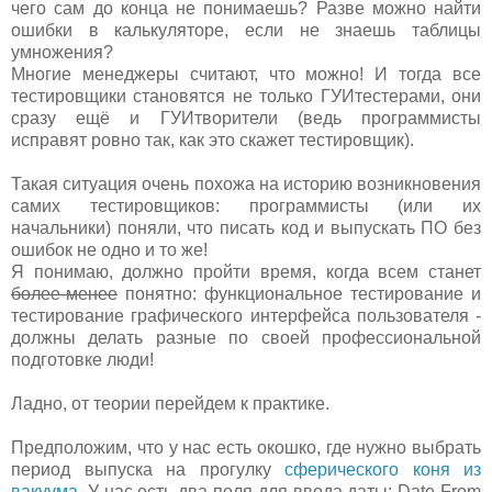
чего сам до конца не понимаешь? Разве можно найти
ошибки в калькуляторе, если не знаешь таблицы
умножения?
Многие менеджеры считают, что можно! И тогда все
тестировщики становятся не только ГУИтестерами, они
сразу ещё и ГУИтворители (ведь программисты
исправят ровно так, как это скажет тестировщик).
Такая ситуация очень похожа на историю возникновения
самих тестировщиков: программисты (или их
начальники) поняли, что писать код и выпускать ПО без
ошибок не одно и то же!
Я понимаю, должно пройти время, когда всем станет
более-менее
понятно: функциональное тестирование и
тестирование графического интерфейса пользователя -
должны делать разные по своей профессиональной
подготовке люди!
Ладно, от теории перейдем к практике.
Предположим, что у нас есть окошко, где нужно выбрать
период выпуска на прогулку
сферического коня из
вакуума
. У нас есть два поля для ввода даты: Date From