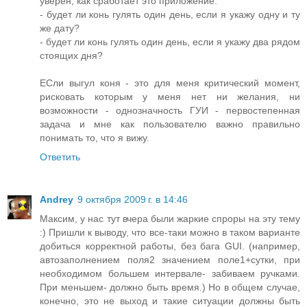
уверен, как сработает это приложение:
- будет ли конь гулять один день, если я укажу одну и ту
же дату?
- будет ли конь гулять один день, если я укажу два рядом
стоящих дня?
ЕСли выгул коня - это для меня критический момент,
рисковать которым у меня нет ни желания, ни
возможности - однозначность ГУИ - первостепенная
задача и мне как пользователю важно правильно
понимать то, что я вижу.
Ответить
Andrey
9 октября 2009 г. в 14:46
Максим, у нас тут вчера были жаркие спроры на эту тему
:) Пришли к выводу, что все-таки можно в таком варианте
добиться корректной работы, без бага GUI. (например,
автозаполнением поля2 значением поле1+сутки, при
необходимом большем интервале- забиваем ручками.
При меньшем- должно быть время.) Но в общем случае,
конечно, это не выход и такие ситуации должны быть