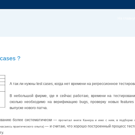
На главн
 cases ?
А так ли нужны test cases, когда нет времени на регрессионное тестир
В небольшой фирме, где я сейчас работаю, времени на тестировани
сколько необходимо на верификацию bugs, проверку новых features
выпуске нового патча.
ованию более систематически —
прочитал книги Канера и иже с ним, в подборке 
— и считаю, что хорошо построенный процесс тес
 касаюсь практического опыта)
ту.