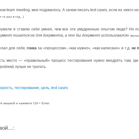
ом team meeting, мне подумалось: А зачем писать test cases, если их никто н
то раз в год...)
 неужели я ставлю себя умнее, чем все эти умудренные опытом люди? Но п
кумент пишется не для документа, а что бы документ использовался»
(воль
делал для себя,
гонка
за «процессом», «как нужно», «как написано» и т.д.
не 
есть место — «правильный» процесс тестирования нужно внедрять там, где
роблем) лучше не трогать.
корость
,
тестирование
,
цель
,
test cases
 мышкой и нажмите Ctrl + Enter.
ой...: