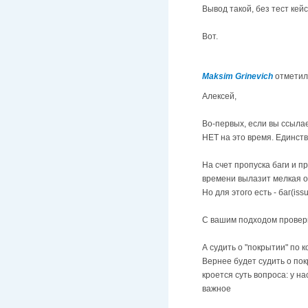
Вывод такой, без тест ке
Вот.
Maksim Grinevich
отметил
Алексей,
Во-первых, если вы ссылает
НЕТ на это время. Единств
На счет пропуска баги и п
времени вылазит мелкая оши
Но для этого есть - баг(is
С вашим подходом проверка
А судить о "покрытии" по к
Вернее будет судить о пок
кроется суть вопроса: у н
важное