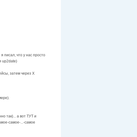
 я писал, что у нас просто
я up2date)
ейсы, затем через Х
мере).
 так)... а вот ТУТ и
амое-самое-...-самое