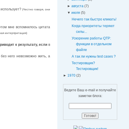
►
августа
(7)
е использует?
(Честно говоря, они
▼
июля
(5)
Нечего так быстро кликать!
Когда приоритеты теряют
отом мне вспомнилось цитата
силы...
ная интерпритация)
Ускорение работы QTP:
функции в отдельном
приводит к результату
, если
в
файле
 без него невозможно жить, а
А так ли нужны test cases ?
Тестировщик?
Тестировщик!
►
1970
(2)
Ведите Ваш e-mail и получайте
заметки блога: