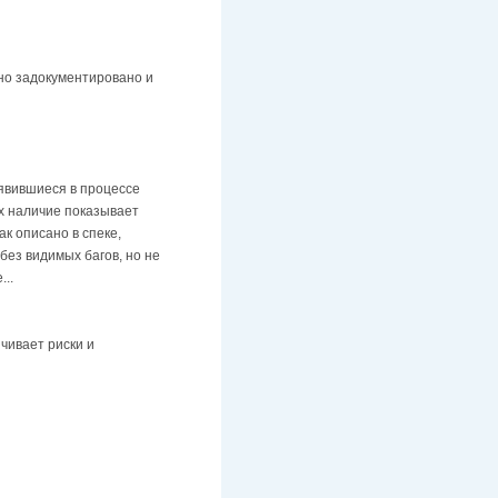
оно задокументировано и
оявившиеся в процессе
 их наличие показывает
к описано в спеке,
 без видимых багов, но не
..
ичивает риски и