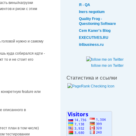
асть вины/нагрузки
Я - QA
ентов и риски с этим
Iners negotium
Quality Frog -
Questioning Software
Cem Kaner's Blog
EXECUTIVES.RU
ь головой нужно и самому
it4business.ru
ешь куда собирался идти -
 то и не стоит его
follow me on Twitter
Статистика и ссылки
конкретную feature или
е описанного в
тест план в том числе)
овом тестировании