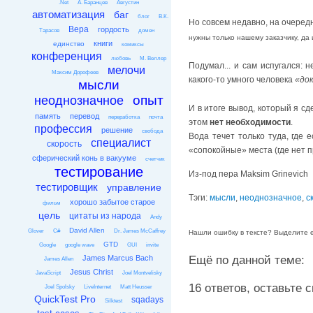
.Net
А. Баранцев
Августин
автоматизация
баг
блог
В.К.
Но совсем недавно, на очередн
Вера
гордость
Тарасов
домен
нужны только нашему заказчику, да и 
книги
единство
комиксы
конференция
любовь
М. Веллер
Подумал... и сам испугался:
мелочи
Максим Дорофеев
какого-то умного человека
«до
мысли
опыт
неоднозначное
И в итоге вывод, который я с
память
перевод
переработка
почта
этом
нет необходимости
.
профессия
решение
свобода
Вода течет только туда, где 
специалист
скорость
«сопокойные» места (где нет п
сферический конь в вакууме
счетчик
тестирование
Из-под пера Maksim Grinevich
тестировщик
управление
Тэги:
мысли
,
неоднозначное
,
с
хорошо забытое старое
фильм
цель
цитаты из народа
Andy
David Allen
Glover
C#
Dr. James McCaffrey
Нашли ошибку в тексте? Выделите её
GTD
Google
google wave
GUI
invite
James Marcus Bach
Ещё по данной теме:
James Allen
Jesus Christ
JavaScript
Joel Montvelisky
16 ответов, оставьте св
Joel Spolsky
LiveInternet
Matt Heusser
QuickTest Pro
sqadays
Silktest