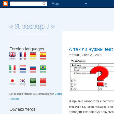
« Я тестер ! »
In God we trust, the rest we test
Foreign languages
А так ли нужны test
вторник, июля 21, 2009
Not all blog's features are compatible with
Google
Translate
Я привык относится к тестир
отрасли и т.д. (здесь умышленно не
Облако тегов
приводит к хорошему результа