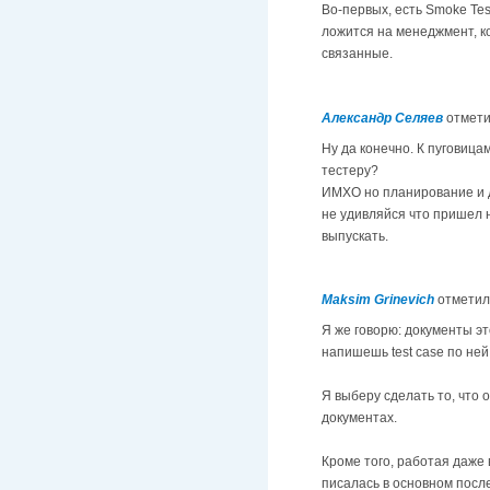
Во-первых, есть Smoke Tes
ложится на менеджмент, ко
связанные.
Александр Селяев
отмет
Ну да конечно. К пуговица
тестеру?
ИМХО но планирование и до
не удивляйся что пришел н
выпускать.
Maksim Grinevich
отметил
Я же говорю: документы эт
напишешь test case по ней
Я выберу сделать то, что 
документах.
Кроме того, работая даже 
писалась в основном после