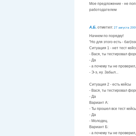
Мое предложение - не попы
работодателем
А.Б.
отметил:
27 августа 2009
Начнем по порядку!
"Но для этого есть - баг(i
Ситуация 1 - нет тест кейс
- Вася, ты тестировал фор
- Да
- а почему ты не проверил
- Э-э, ну. Забыл...
Ситуация 2 - есть кейсы
- Вася, ты тестировал фор
- Да
Вариант А:
- Ты прошел все тест кей
- Да
- Молодец.
Вариант Б:
- а почему ты не проверил