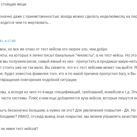
 стоящие вещи.
означно даже с приемственностью: всегда можно сделать неделю/месяц на пер
иходится чем-то жертвовать...
 г. в 17:00
свое, но все же отказ от тест кейсов это скорее зло, чем добро.
кты, на которых я лично писал банальные "чеклисты", а не тест кейсы. Но это
в мы получаем риски, самый явный из них - пропустить в продакшн какую-нить
 стоить уже не так мало. Вы скажете, что и с тест кейсами может так выйти. 
ере, будет известна фамилия того, кто и по какой причине пропустил багу, и 
отвращения повторения подобной ситуации.
вы, а исходя из чего-то в виде спецификаций, требований, юзкейсов и т.д. Эт
 части системы. Плюс к ним еще добавляется куча кейсов, которые пишутся 
ыть бесконечно большим, а нужно ли это? Для увеличения покрытия - ДА. Но т
бходимо? ИМХО, отсюда вывод зная покрытие, мы можем управлять качество
 не имея тест кейсов?