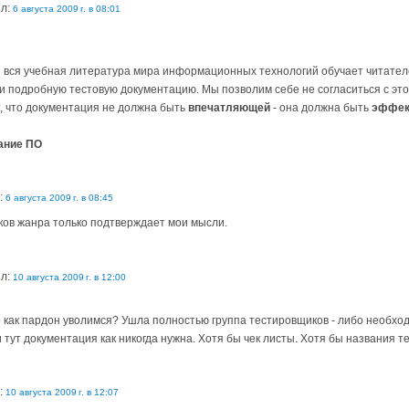
ил:
6 августа 2009 г. в 08:01
вся учебная литература мира информационных технологий обучает читател
 подробную тестовую документацию. Мы позволим себе не согласиться с это
, что документация не должна быть
впечатляющей
- она должна быть
эффек
вание ПО
:
6 августа 2009 г. в 08:45
ков жанра только подтверждает мои мысли.
ил:
10 августа 2009 г. в 12:00
о как пардон уволимся? Ушла полностью группа тестировщиков - либо необхо
 тут документация как никогда нужна. Хотя бы чек листы. Хотя бы названия те
:
10 августа 2009 г. в 12:07