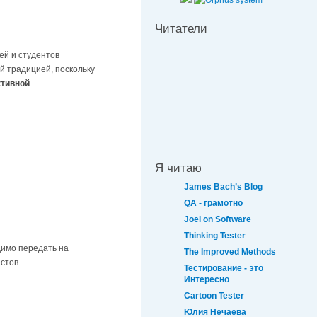
Читатели
ей и студентов
й традицией, поскольку
тивной
.
Я читаю
James Bach’s Blog
QA - грамотно
Joel on Software
Thinking Tester
димо передать на
The Improved Methods
стов.
Тестирование - это
Интересно
Cartoon Tester
Юлия Нечаева