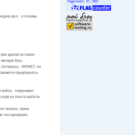
едачу дел... и основы
 уже другая история.
 мелкую багу,
Я соглашусь - МОЖЕТ, но
Вы сможете предпринять
и кейсы - покрывают
исходя из опыта работы
ут вопрос, какое
м тестирования.