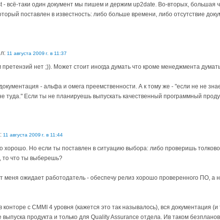
t - всё-таки один документ мы пишем и держим up2date. Во-вторых, большая ч
торый поставлен в известность: либо больше времени, либо отсутствие докум
ил:
11 августа 2009 г. в 11:37
м претензий нет ;)). Может стоит иногда думать что кроме менеджмента думат
кументация - альфа и омега преемственности. А к тому же - "если не не зна
е туда." Если ты не планируешь выпускать качественный программный продукт
:
11 августа 2009 г. в 11:44
о хорошо. Но если ты поставлен в ситуацию выбора: либо проверишь толково 
, то что ты выберешь?
от меня ожидает работодатель - обеспечу релиз хорошо проверенного ПО, а н
в конторе с CMMI 4 уровня (кажется это так называлось), вся документация (и 
 выпуска продукта и только для Quality Assurance отдела. Ив таком безплан