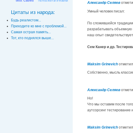
test cases
The Rise And Fall of Waterfall
Александр Селяев
отмет
Умный человек писал:
Цитаты из народа:
Будь реалистом...
По сложившейся традиции 
Приходите ко мне с проблемой...
разрабатывать объемную и
Самая острая память...
наш опыт свидетельствует
Тот, кто поднялся выше...
Сем Канер и др. Тестиро
Maksim Grinevich
отметил
Собственно, мысль класси
Александр Селяев
отмет
Но!
Что мы оставим после тог
аутсорсинг тестирование и
Maksim Grinevich
отметил