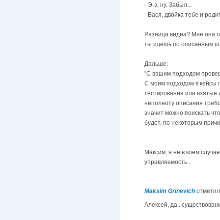
- Э-э, ну. Забыл...
- Вася, двойка тебе и роди
Разница видна? Мне она о
ты идешь по описанным ша
Дальше:
"С вашим подходом провер
С моим подходом в кейсы 
тестирования или взятые из
неполноту описания требов
значит можно поискать что
будет, по некоторым причи
Максим, я не в коем случа
управляемость...
Maksim Grinevich
отметил
Алексей, да.. существовани