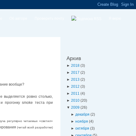
ую
Об авторе
Проверить почту
Я верю
Архив
►
2018
(3)
►
2017
(2)
►
2013
(2)
ование вообще?
►
2012
(3)
►
2011
(4)
е выделяется ровно столько,
►
2010
(20)
 и прогонку smoke теста при
▼
2009
(26)
►
декабря
(2)
куча регулярно читаемых «светил»
►
ноября
(4)
тирования
(читай всей разработки)
►
октября
(3)
►
сентября
(5)