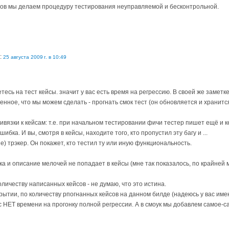
йсов мы делаем процедуру тестирования неуправляемой и бесконтрольной.
:
25 августа 2009 г. в 10:49
есь на тест кейсы. значит у вас есть время на регрессию. В своей же заметке
енное, что мы можем сделать - прогнать смок тест (он обновляется и хранитс
ривязки к кейсам: т.е. при начальном тестировании фичи тестер пишет ещё и к
бка. И вы, смотря в кейсы, находите того, кто пропустил эту багу и ...
sue) трэкер. Он покажет, кто тестил ту или иную функциональность.
 и описание мелочей не попадает в кейсы (мне так показалось, по крайней 
оличеству написанных кейсов - не думаю, что это истина.
рытии, по количеству рпогнанных кейсов на данном билде (надеюсь у вас именно
ас НЕТ времени на прогонку полной регрессии. А в смоук мы добавлем самое-с