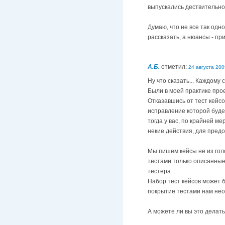
выпускались дествительно
Думаю, что не все так одн
рассказать, а нюансы - пр
А.Б.
отметил:
24 августа 2009
Ну что сказать... Каждому 
Были в моей практике прое
Отказавшись от тест кейсо
исправление которой будет
тогда у вас, по крайней м
некие действия, для пред
Мы пишем кейсы не из голо
тестами только описанные
тестера.
Набор тест кейсов может б
покрытие тестами нам нео
А можете ли вы это делать