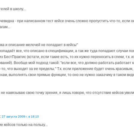
телей в школу...
чевидна - при написанном тест кейсе очень сложно пропустить что-то, если 
гам...
ка и описание мелочей не попадает в кейсы"
попадаёт все, что описано в спецификации, а так же туда попадают случаи п
 БестПрактис (кстати, если такие есть, то их нужно переносить в спеки, т.к.
аний). Вообще мой подход такой: "если все, что должно работать работает ка
-то, что выходит за ее пределы." Т.к. если приложение будет очень красивым,
нам, выполнять свои прямые функции, то оно не нужно заказчику в таком виде.
е не навязываю свою точку зрения, я лишь говорю, что отсутствие кейсов увел
:
27 августа 2009 г. в 18:10
е кейсов только на пользу...