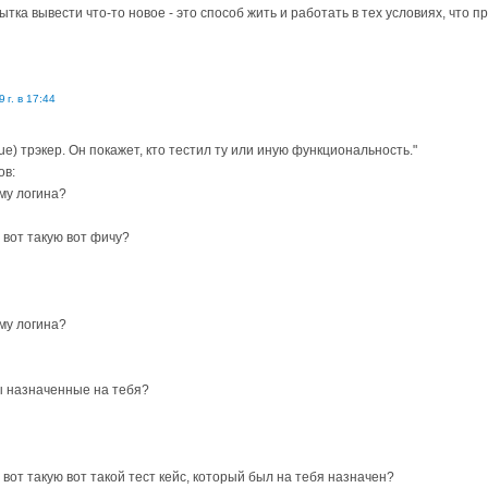
тка вывести что-то новое - это способ жить и работать в тех условиях, что 
 г. в 17:44
ssue) трэкер. Он покажет, кто тестил ту или иную функциональность."
ов:
му логина?
, вот такую вот фичу?
му логина?
сы назначенные на тебя?
, вот такую вот такой тест кейс, который был на тебя назначен?