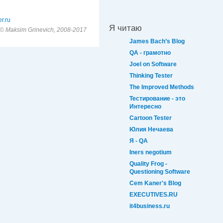
r.ru
Я читаю
© Maksim Grinevich, 2008-2017
James Bach’s Blog
QA - грамотно
Joel on Software
Thinking Tester
The Improved Methods
Тестирование - это
Интересно
Cartoon Tester
Юлия Нечаева
Я - QA
Iners negotium
Quality Frog -
Questioning Software
Cem Kaner's Blog
EXECUTIVES.RU
it4business.ru