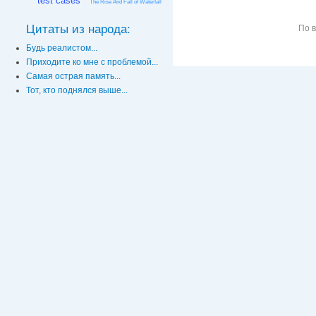
test cases
The Rise And Fall of Waterfall
Цитаты из народа:
По 
Будь реалистом...
Приходите ко мне с проблемой...
Самая острая память...
Тот, кто поднялся выше...