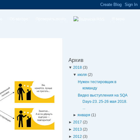
ую
Об авторе
Проверить почту
Я верю
Архив
▼
2018
(3)
▼
июля
(2)
Нужен тестировщик в
команду
Видео выступления на SQA
Days-23. 25-26 мая 2018.
...
►
января
(1)
►
2017
(2)
►
2013
(2)
►
2012
(3)