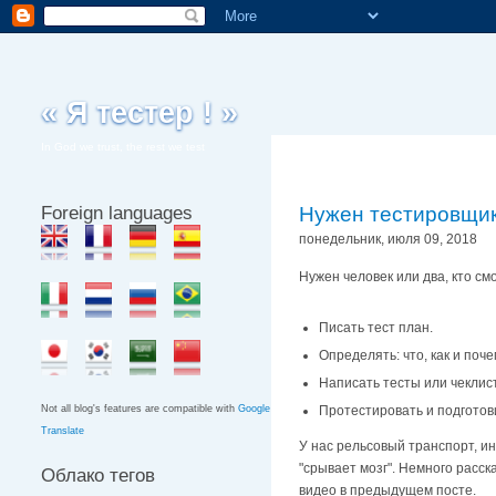
« Я тестер ! »
In God we trust, the rest we test
Foreign languages
Нужен тестировщик
понедельник, июля 09, 2018
Нужен человек или два, кто см
Писать тест план.
Определять: что, как и поч
Написать тесты или чеклис
Протестировать и подготов
Not all blog's features are compatible with
Google
Translate
У нас рельсовый транспорт, ин
"срывает мозг". Немного расск
Облако тегов
видео в предыдущем посте.