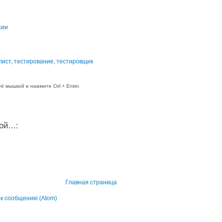
сии
лист
,
тестирование
,
тестировщик
 мышкой и нажмите Ctrl + Enter.
й...:
Главная страница
к сообщению (Atom)