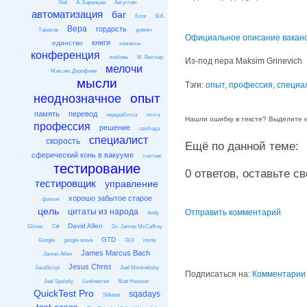
.Net
А. Баранцев
Августин
автоматизация
баг
блог
В.К.
Вера
гордость
Тарасов
домен
Официальное описание вакан
книги
единство
комиксы
конференция
любовь
М. Веллер
Из-под пера Maksim Grinevich
мелочи
Максим Дорофеев
мысли
Тэги:
опыт
,
профессия
,
специа
опыт
неоднозначное
память
перевод
переработка
почта
Нашли ошибку в тексте? Выделите её
профессия
решение
свобода
специалист
скорость
Ещё по данной теме:
сферический конь в вакууме
счетчик
тестирование
0 ответов, оставьте сво
тестировщик
управление
хорошо забытое старое
фильм
цель
цитаты из народа
Отправить комментарий
Andy
David Allen
Glover
C#
Dr. James McCaffrey
GTD
Google
google wave
GUI
invite
James Marcus Bach
James Allen
Jesus Christ
JavaScript
Joel Montvelisky
Подписаться на:
Комментарии 
Joel Spolsky
LiveInternet
Matt Heusser
QuickTest Pro
sqadays
Silktest