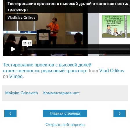
Тестирование проектов с высокой долей
ответственности: рельсовый транспорт
from
Vlad Orlikov
on
Vimeo
.
Maksim Grinevich
Комментариев нет:
‹
›
Главная страница
Открыть веб-версию