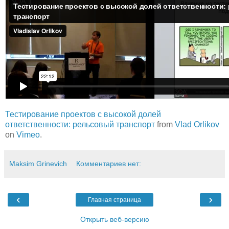
Тестирование проектов с высокой долей
ответственности: рельсовый транспорт
from
Vlad Orlikov
on
Vimeo
.
Maksim Grinevich
Комментариев нет:
‹
›
Главная страница
Открыть веб-версию