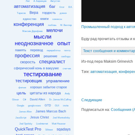
.Net
А. Баранцев
Августин
автоматизация
баг
блог
В.К.
Вера
гордость
Тарасов
домен
книги
единство
комиксы
конференция
любовь
М. Веллер
Промышленный подход к авто
мелочи
Максим Дорофеев
мысли
Буду рад прочитать отзывы и 
опыт
неоднозначное
память
перевод
Текст сообщения и комментари
переработка
почта
профессия
решение
свобода
специалист
Из-под пера Maksim Grinevich
скорость
сферический конь в вакууме
счетчик
Тэги:
автоматизация
,
конфере
тестирование
тестировщик
управление
хорошо забытое старое
фильм
цель
цитаты из народа
Andy
David Allen
Следующие
Glover
C#
Dr. James McCaffrey
GTD
Google
google wave
GUI
invite
Подписаться на:
Сообщения (
James Marcus Bach
James Allen
Jesus Christ
JavaScript
Joel Montvelisky
Joel Spolsky
LiveInternet
Matt Heusser
QuickTest Pro
sqadays
Silktest