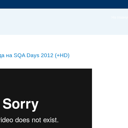
На главн
да на SQA Days 2012 (+HD)