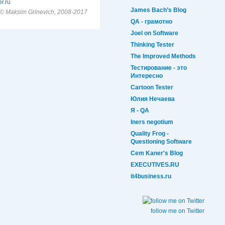
r.ru
James Bach’s Blog
© Maksim Grinevich, 2008-2017
QA - грамотно
Joel on Software
Thinking Tester
The Improved Methods
Тестирование - это
Интересно
Cartoon Tester
Юлия Нечаева
Я - QA
Iners negotium
Quality Frog -
Questioning Software
Cem Kaner's Blog
EXECUTIVES.RU
it4business.ru
follow me on Twitter