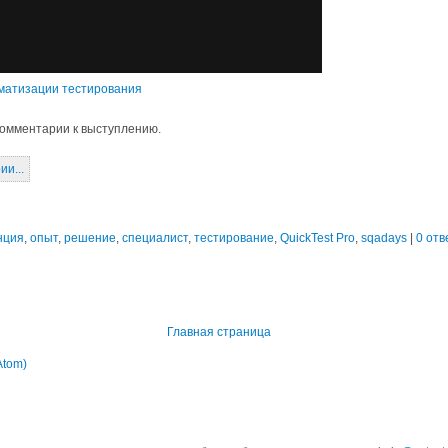
матизации тестирования
комментарии к выступлению.
и...
нция
,
опыт
,
решение
,
специалист
,
тестирование
,
QuickTest Pro
,
sqadays
|
0 отв
Главная страница
Atom)