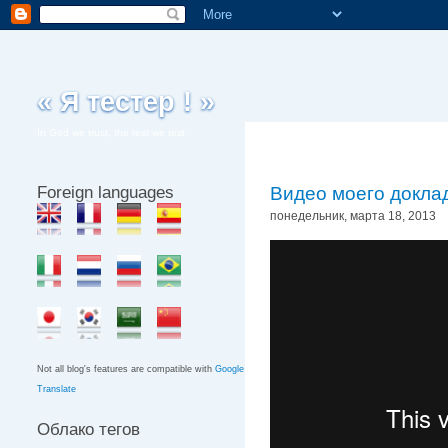
« Я тестер ! »
In God we trust, the rest we test
Foreign languages
Видео моего докла
понедельник, марта 18, 2013
Not all blog's features are compatible with
Google
Translate
Облако тегов