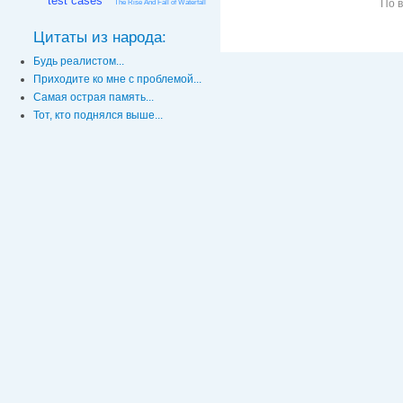
test cases
По 
The Rise And Fall of Waterfall
Цитаты из народа:
Будь реалистом...
Приходите ко мне с проблемой...
Самая острая память...
Тот, кто поднялся выше...