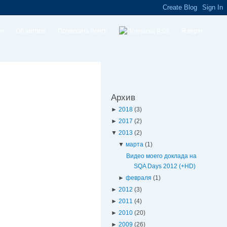
ую
Об авторе
Проверить почту
Я верю
Архив
►
2018
(3)
►
2017
(2)
▼
2013
(2)
▼
марта
(1)
Видео моего доклада на
SQA Days 2012 (+HD)
►
февраля
(1)
►
2012
(3)
►
2011
(4)
►
2010
(20)
►
2009
(26)