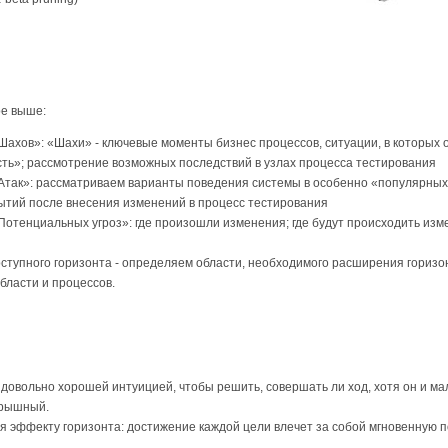
ое выше:
ахов»: «Шахи» - ключевые моменты бизнес процессов, ситуации, в которых 
сть»; рассмотрение возможных последствий в узлах процесса тестирования
так»: рассматриваем варианты поведения системы в особенно «популярных»
ытий после внесения изменений в процесс тестирования
отенциальных угроз»: где произошли изменения; где будут происходить изм
ступного горизонта - определяем области, необходимого расширения горизон
бласти и процессов.
довольно хорошей интуицией, чтобы решить, совершать ли ход, хотя он и м
грышный.
 эффекту горизонта: достижение каждой цели влечет за собой мгновенную п