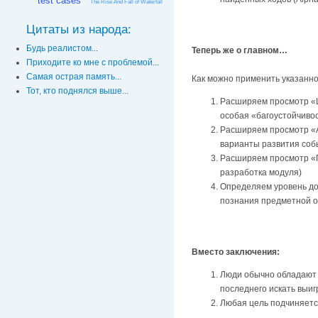
test cases
The Rise And Fall of Waterfall
Цитаты из народа:
Будь реалистом...
Теперь же о главном…
Приходите ко мне с проблемой...
Самая острая память...
Как можно применить указанн
Тот, кто поднялся выше...
Расширяем просмотр «Ш
особая «багоустойчиво
Расширяем просмотр «А
варианты развития соб
Расширяем просмотр «П
разработка модуля)
Определяем уровень до
познания предметной о
Вместо заключения:
Люди обычно обладают 
последнего искать выи
Любая цель подчиняется