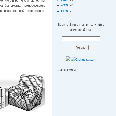
жению в игре. И компьютер, на
►
2009
(26)
ма бы смогла предусмотреть
в краткосрочной перспективе,
►
1970
(2)
Ведите Ваш e-mail и получайте
заметки блога:
Читатели