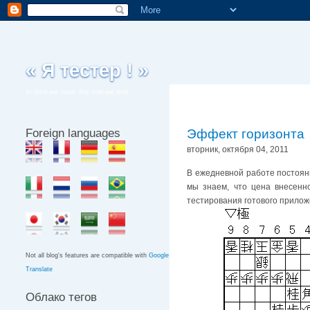
« Я тестер ! »
In God we trust, the rest we test
Foreign languages
Эффект горизонта
вторник, октября 04, 2011
В ежедневной работе постоян
мы знаем, что цена внесенн
тестирования готового прилож
Not all blog's features are compatible with
Google
Translate
Облако тегов