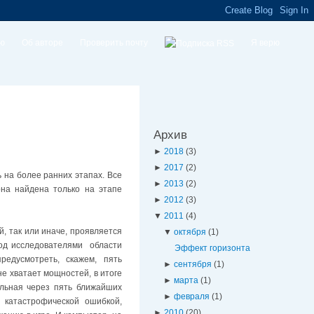
ую
Об авторе
Проверить почту
Я верю
Архив
►
2018
(3)
►
2017
(2)
 на более ранних этапах. Все
►
2013
(2)
она найдена только на этапе
►
2012
(3)
▼
2011
(4)
й, так или иначе, проявляется
▼
октября
(1)
од исследователями области
Эффект горизонта
редусмотреть, скажем, пять
►
сентября
(1)
е хватает мощностей, в итоге
►
марта
(1)
альная через пять ближайших
►
февраля
(1)
 катастрофической ошибкой,
►
2010
(20)