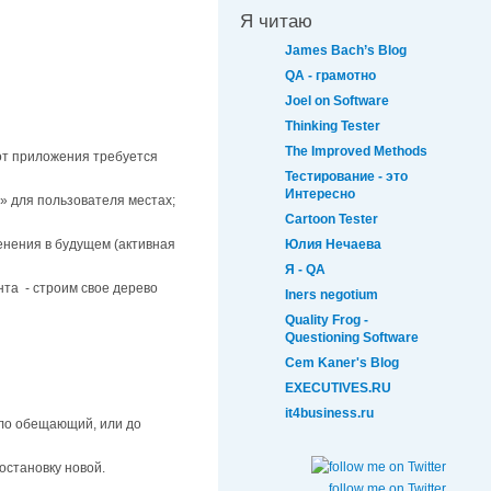
Я читаю
James Bach’s Blog
QA - грамотно
Joel on Software
Thinking Tester
The Improved Methods
от приложения требуется
Тестирование - это
Интересно
 для пользователя местах;
Cartoon Tester
енения в будущем (активная
Юлия Нечаева
Я - QA
та - строим свое дерево
Iners negotium
Quality Frog -
Questioning Software
Cem Kaner's Blog
EXECUTIVES.RU
it4business.ru
ало обещающий, или до
остановку новой.
follow me on Twitter