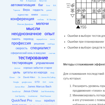
.Net
А. Баранцев
Августин
автоматизация
баг
блог
В.К.
Вера
гордость
Тарасов
домен
книги
единство
комиксы
конференция
любовь
М. Веллер
мелочи
Максим Дорофеев
мысли
опыт
неоднозначное
Ошибки в выборе тестов дл
память
перевод
переработка
почта
Ошибки при планировании 
профессия
решение
свобода
Ошибки в выборе средств т
специалист
скорость
сферический конь в вакууме
счетчик
тестирование
тестировщик
управление
Методы сглаживания эффекта
хорошо забытое старое
фильм
цель
цитаты из народа
Andy
Для сглаживания последствий
David Allen
Glover
C#
Dr. James McCaffrey
суть которых:
GTD
Google
google wave
GUI
invite
Расширить уровень гори
James Marcus Bach
James Allen
продвижения «тихих» ил
Jesus Christ
JavaScript
Joel Montvelisky
Минимизировать потери
Joel Spolsky
LiveInternet
Matt Heusser
и его уточнение с пом
QuickTest Pro
sqadays
Silktest
найденных ходов (Alpha-