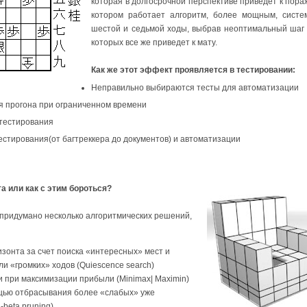
которая в долгосрочной перспективе приведет к пора
котором работает алгоритм, более мощным, систе
шестой и седьмой ходы, выбрав неоптимальный шаг 
которых все же приведет к мату.
Как же этот эффект проявляется в тестировании:
Неправильно выбираются тесты для автоматизации
я прогона при ограниченном времени
тестирования
естирования(от багтреккера до документов) и автоматизации
 или как с этим бороться?
 придумано несколько алгоритмических решений,
зонта за счет поиска «интересных» мест и
и «громких» ходов (Quiescence search)
 при максимизации прибыли (Minimax| Maximin)
ощью отбрасывания более «слабых» уже
beta pruning)