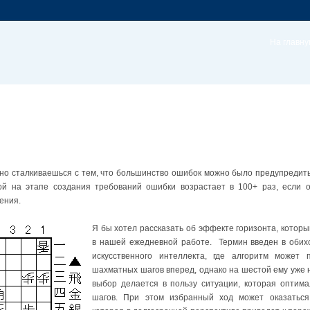
На главн
но сталкиваешься с тем, что большинство ошибок можно было предупредить
ой на этапе создания требований ошибки возрастает в 100+ раз, если 
ения.
Я бы хотел рассказать об эффекте горизонта, которы
в нашей ежедневной работе. Термин введен в обих
искусственного интеллекта, где алгоритм может п
шахматных шагов вперед, однако на шестой ему уже н
выбор делается в пользу ситуации, которая оптим
шагов. При этом избранный ход может оказаться