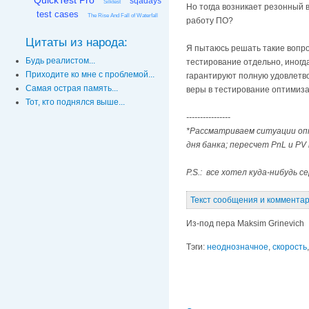
QuickTest Pro
sqadays
Silktest
Но тогда возникает резонный в
test cases
The Rise And Fall of Waterfall
работу ПО?
Цитаты из народа:
Я пытаюсь решать такие вопро
Будь реалистом...
тестирование отдельно, иногд
Приходите ко мне с проблемой...
гарантируют полную удовлетво
Самая острая память...
веры в тестирование оптимиз
Тот, кто поднялся выше...
----------------
*Рассматриваем ситуации опт
дня банка; пересчет PnL и PV
P.S.: все хотел куда-нибудь с
Текст сообщения и комментари
Из-под пера Maksim Grinevich
Тэги:
неоднозначное
,
скорость