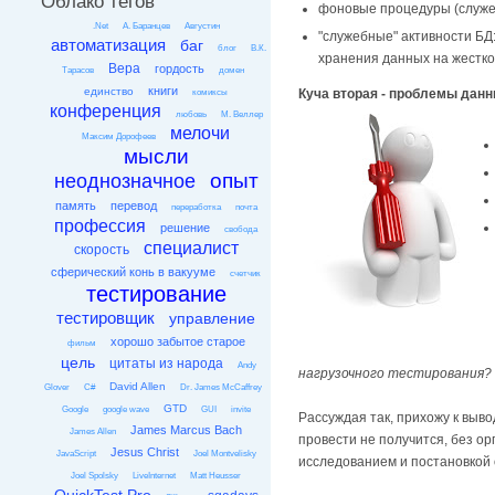
Облако тегов
фоновые процедуры (служе
.Net
А. Баранцев
Августин
"служебные" активности БД
автоматизация
баг
блог
В.К.
хранения данных на жестко
Вера
гордость
Тарасов
домен
книги
единство
Куча вторая - проблемы данн
комиксы
конференция
любовь
М. Веллер
мелочи
Максим Дорофеев
мысли
опыт
неоднозначное
память
перевод
переработка
почта
профессия
решение
свобода
специалист
скорость
сферический конь в вакууме
счетчик
тестирование
тестировщик
управление
хорошо забытое старое
фильм
цель
цитаты из народа
Andy
нагрузочного тестирования?
David Allen
Glover
C#
Dr. James McCaffrey
GTD
Google
google wave
GUI
invite
Рассуждая так, прихожу к выв
James Marcus Bach
James Allen
провести не получится, без о
Jesus Christ
JavaScript
Joel Montvelisky
исследованием и постановкой 
Joel Spolsky
LiveInternet
Matt Heusser