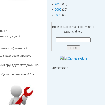
►
2010
(20)
►
2009
(26)
►
1970
(2)
Ведите Ваш e-mail и получайте
ения?
заметки блога:
рить ситуацию?
итанности) клиента?
еля разбросаем вокруг.
и друг друга методами.. но
Читатели
изобретаем велосипед для