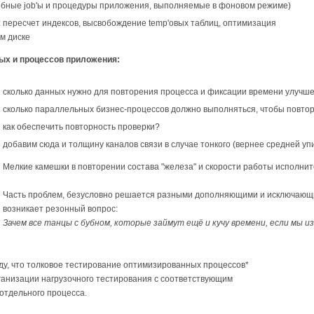
бные job'ы и процедуры приложения, выполняемые в фоновом режиме)
: пересчет индексов, высвобождение temp'овых таблиц, оптимизация
м диске
ых и процессов приложения:
сколько данных нужно для повторения процесса и фиксации времени улучш
сколько параллельных бизнес-процессов должно выполняться, чтобы повто
как обеспечить повторность проверки?
добавим сюда и толщину каналов связи в случае тонкого (вернее средней уп
Мелкие камешки в повторении состава "железа" и скорости работы исполнит
Часть проблем, безусловно решается разными дополняющими и исключающим
возникает резонный вопрос:
Зачем все танцы с бубном, которые займут ещё и кучу времени, если мы 
оду, что толковое тестирование оптимизированных процессов*
рганизации нагрузочного тестирования с соответствующим
отдельного процесса.