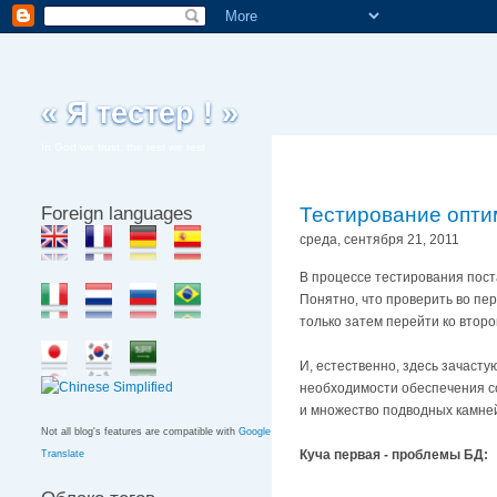
« Я тестер ! »
In God we trust, the rest we test
Foreign languages
Тестирование оптим
среда, сентября 21, 2011
В процессе тестирования пост
Понятно, что проверить во пе
только затем перейти ко втор
И, естественно, здесь зачасту
необходимости обеспечения со
и множество подводных камней,
Not all blog's features are compatible with
Google
Куча первая - проблемы БД:
Translate