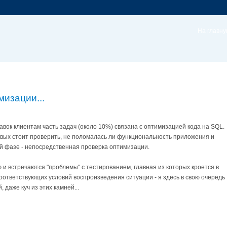
На главн
изации...
авок клиентам часть задач (около 10%) связана с оптимизацией кода на SQL.
рвых стоит проверить, не поломалась ли функциональность приложения и
ой фазе - непосредственная проверка оптимизации.
ю и встречаются "проблемы" с тестированием, главная из которых кроется в
ответствующих условий воспроизведения ситуации - я здесь в свою очередь
 даже куч из этих камней...