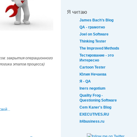
Я читаю
James Bach’s Blog
QA - грамотно
Joel on Software
Thinking Tester
The Improved Methods
Тестирование - это
сов: закрытия операционного
Интересно
-логика этапов процесса)
Cartoon Tester
Юлия Нечаева
Я - QA
Iners negotium
Quality Frog -
Questioning Software
Cem Kaner's Blog
вой...
EXECUTIVES.RU
it4business.ru