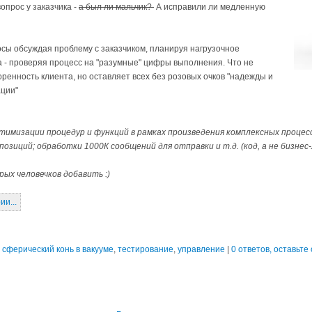
опрос у заказчика -
а был ли мальчик?
А исправили ли медленную
сы обсуждая проблему с заказчиком, планируя нагрузочное
а - проверяя процесс на "разумные" цифры выполнения. Что не
ренность клиента, но оставляет всех без розовых очков "надежды и
ации"
имизации процедур и функций в рамках произведения комплексных процес
 позиций; обработки 1000К сообщений для отправки и т.д. (код, а не бизнес
ерых человечков добавить :)
и...
,
сферический конь в вакууме
,
тестирование
,
управление
|
0 ответов, оставьте с