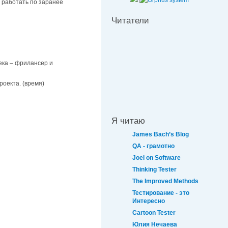
и работать по заранее
Читатели
ека – фрилансер и
оекта. (время)
Я читаю
James Bach’s Blog
QA - грамотно
Joel on Software
Thinking Tester
The Improved Methods
Тестирование - это
Интересно
Cartoon Tester
Юлия Нечаева