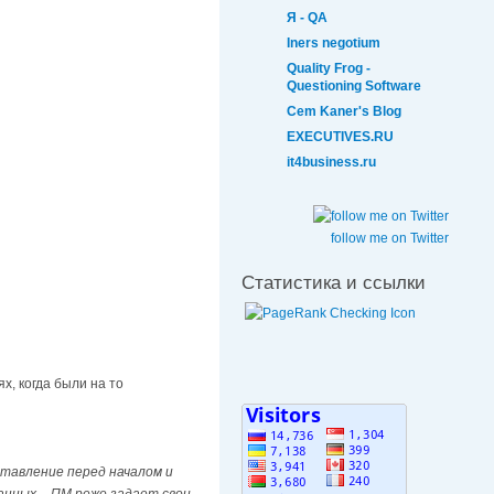
Я - QA
Iners negotium
Quality Frog -
Questioning Software
Cem Kaner's Blog
EXECUTIVES.RU
it4business.ru
follow me on Twitter
Статистика и ссылки
х, когда были на то
ставление перед началом и
анных – ПМ реже задает свои