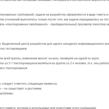
мализованных требований, задачи на разработку оформляются в виде тикета в
тво уточнений выяснялось только после того, как задача передавалась на те
ть «тестирование требований» - предварительный просмотр текстов з
 Выделенный центр разработки для одного западного информационного агент
уппа тестировщиков.
ля всей группы, изменения вносят на всех, проверяя на одной из групп.
ы из 5-7 тестировщиков валяться на группе из 2-х человек, т.к. они рабо
цесс тестирования.
у, следует отметить следующие моменты:
о – он существует и достижим;
 проблемы;
рту памяти, которую я использовал для подготовки этого сообщения: