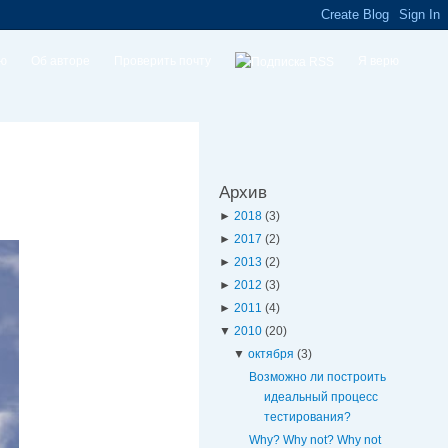
ую
Об авторе
Проверить почту
Я верю
Архив
►
2018
(3)
►
2017
(2)
►
2013
(2)
►
2012
(3)
►
2011
(4)
▼
2010
(20)
▼
октября
(3)
Возможно ли построить
идеальный процесс
тестирования?
Why? Why not? Why not