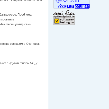
 багтрэккере. Проблема
стирование
адач тестировщиками.
ства составом в Х человек,
тают с другим типом ПО, у