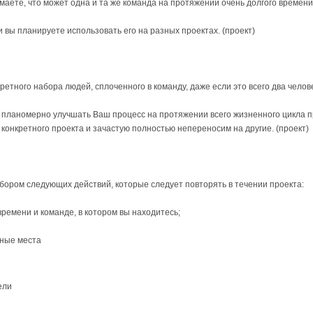
умаете, что может одна и та же команда на протяжении очень долгого времен
и вы планируете использовать его на разных проектах. (проект)
етного набора людей, сплоченного в команду, даже если это всего два челов
 планомерно улучшать Ваш процесс на протяжении всего жизненного цикла пр
 конкретного проекта и зачастую полностью непереносим на другие. (проект)
ором следующих действий, которые следует повторять в течении проекта:
 времени и команде, в котором вы находитесь;
мные места
ели