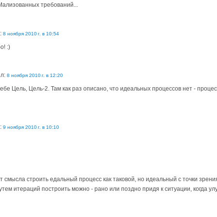
Мализованных требований...
:
8 ноября 2010 г. в 10:54
! :)
ил:
8 ноября 2010 г. в 12:20
тебе Цель, Цель-2. Там как раз описано, что идеальных процессов нет - проц
:
9 ноября 2010 г. в 10:10
ет смысла строить едальный процесс как таковой, но идеальный с точки зрен
путем итераций построить можно - рано или поздно придя к ситуации, когда 