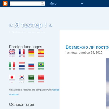
« Я тестер ! »
In God we trust, the rest we test
Foreign languages
Возможно ли постр
пятница, октября 29, 2010
Not all blog's features are compatible with
Google
Translate
Облако тегов