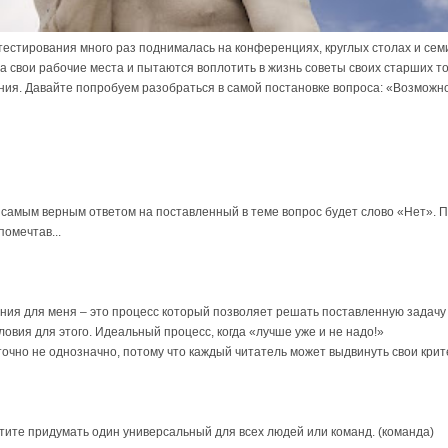
естирования много раз поднималась на конференциях, круглых столах и се
 свои рабочие места и пытаются воплотить в жизнь советы своих старших т
ия. Давайте попробуем разобраться в самой постановке вопроса: «Возможн
о самым верным ответом на поставленный в теме вопрос будет слово «Нет». 
помечтав...
ния для меня – это процесс который позволяет решать поставленную задачу
овия для этого. Идеальный процесс, когда «лучше уже и не надо!»
очно не однозначно, потому что каждый читатель может выдвинуть свои кри
отите придумать один универсальный для всех людей или команд. (команда)