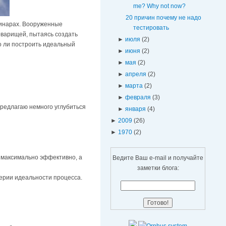
me? Why not now?
20 причин почему не надо
минарах. Вооруженные
тестировать
оварищей, пытаясь создать
►
июля
(2)
о ли построить идеальный
►
июня
(2)
►
мая
(2)
►
апреля
(2)
►
марта
(2)
►
февраля
(3)
Предлагаю немного углубиться
►
января
(4)
►
2009
(26)
►
1970
(2)
 максимально эффективно, а
Ведите Ваш e-mail и получайте
заметки блога:
терии идеальности процесса.