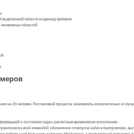
мы
 выделенной области в единицу времени
 несмежных областей
ца
т
имеров
ия на 20 человек. Постановкой процесса занимались исключительно в случая
формацией о состоянии задач, расчетным временем их исполнения -
 практически всей командой: обновление статусов задач в багтрэккере, вы
цессе работы над большими задачами.Убедившись в достаточной верности д