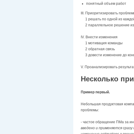
понятный объем работ
III. Приоритизировать пробле
1 решать по одной из каждой
2 параллельное решение из
IV. Внести изменения
1 мотивация команды
2 обратная связь
3 довести изменение до кон
V. Проанализировать результа
Несколько пр
Пример первый.
Небольшая продуктовая компан
проблемы:
- частое обращение ПМа за ин
введено и применяется сразу
изменение estimations в про