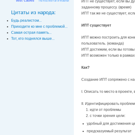
test cases
ИПТ не существует, если вы д
The Rise And Fall of Waterfall
заданному процессу. (время)
Цитаты из народа:
ИПТ так же не существует, есл
Будь реалистом...
ИПТ существует
Приходите ко мне с проблемой...
Самая острая память...
ИПТ можно построить для конкр
Тот, кто поднялся выше...
пользователь. (команда)
ИПТ достижим, если вы готовы
ИПТ возможен только в рамках
Как?
Создание ИПТ сопряжено с наб
I. Описать то место в проекте,
II. Идентифицировать пробле
1. идти от проблемы
2. с точки зрения цели:
удобный для достижения ц
предсказуемый результат