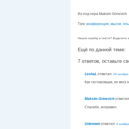
Из-под пера Maksim Grinevich
Тэги:
конференция
,
мысли
,
опы
Нашли ошибку в тексте? Выделите её
Ещё по данной теме:
7 ответов, оставьте сво
LeshaL
отметил:
29 октября 
Как тестировщик, не могу 
Maksim Grinevich
отметил
Спасибо, исправил.
Unknown
отметил:
8 ноября 