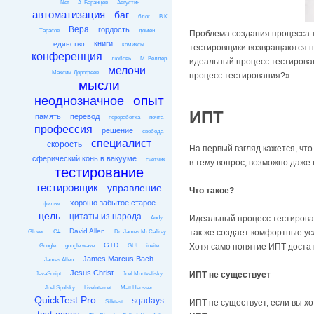
.Net
А. Баранцев
Августин
автоматизация
баг
блог
В.К.
Вера
гордость
Тарасов
домен
Проблема создания процесса т
книги
единство
комиксы
тестировщики возвращаются на
конференция
любовь
М. Веллер
идеальный процесс тестирован
мелочи
Максим Дорофеев
процесс тестирования?»
мысли
опыт
неоднозначное
ИПТ
память
перевод
переработка
почта
профессия
решение
свобода
специалист
скорость
На первый взгляд кажется, чт
сферический конь в вакууме
счетчик
в тему вопрос, возможно даже 
тестирование
тестировщик
управление
Что такое?
хорошо забытое старое
фильм
цель
цитаты из народа
Идеальный процесс тестирова
Andy
David Allen
так же создает комфортные усл
Glover
C#
Dr. James McCaffrey
GTD
Хотя само понятие ИПТ достат
Google
google wave
GUI
invite
James Marcus Bach
James Allen
Jesus Christ
ИПТ не существует
JavaScript
Joel Montvelisky
Joel Spolsky
LiveInternet
Matt Heusser
QuickTest Pro
sqadays
ИПТ не существует, если вы х
Silktest