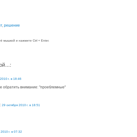
т
,
решение
 мышкой и нажмите Ctrl + Enter.
й...:
2010 г. в 18:46
не обратить внимание: "проеблемные"
:
29 октября 2010 г. в 18:51
2010 г. в 07:32