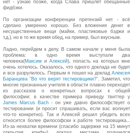
нет - узнаю позже, когда Слава пришлет обещанные
фидбэки.
По организации конференции претензий нет - всё
сделано умеренно хорошо. Без вложения денег в
несущественные вещи (майки, пластиковые бэджи и
т.д.), но в то же время обед, на пример, был вкусным.
Ладно, перейдем к делу. В самом начале у меня была
проблема: в одно время выступали два
человека(
Максим
и
Алексей
), попасть на которых мне
очень хотелось. Оказалось, что одного доклада не будет
и все разрулилось. Первым я пошел на доклад
Алексея
Баранцева "Во что верят тестировщики?"
. Заметил, что
многие признанные учителя в области плавно переходят
из рассказов о конкретных вопросах к общей
философии: в качестве примера приведу твиттер у
James Marcus Bach
- он уже давно философствует о
тестировании (и просит спрашивать, если вас волнует
что-то конкретно). Так и Алексей решил убедить всех
относится более философски к работе тестировщика...
Из-за нехватки времени (спасибо задержке на 15 минут
открытия конфы) доклад местами получился