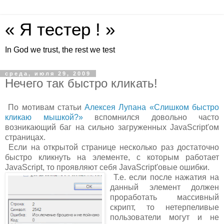
« Я тестер ! »
In God we trust, the rest we test
среда, июля 29, 2009
Нечего так быстро кликать!
По мотивам статьи
Алексея Лупана «Слишком быстро
кликаю мышкой?»
вспомнился довольно часто
возникающий баг на сильно загруженных JavaScript'ом
страницах.
Если на открытой странице несколько раз достаточно
быстро кликнуть на элементе, с которым работает
JavaScript, то проявляют себя JavaScript'овые ошибки.
Т.е. если после нажатия на
данный элемент должен
проработать массивный
скрипт, то нетерпеливые
пользователи могут и не